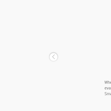
Whe
eva
Sma