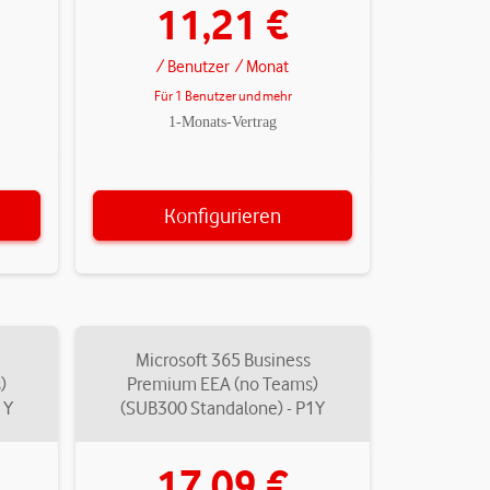
11,21 €
/ Benutzer
/ Monat
Für 1 Benutzer und mehr
1-Monats-Vertrag
Konfigurieren
Microsoft 365 Business
)
Premium EEA (no Teams)
1Y
(SUB300 Standalone) - P1Y
17,09 €