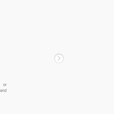
, or
 and