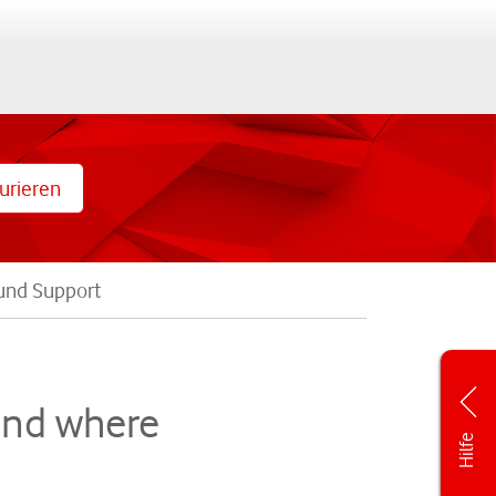
urieren
 und Support
and where
Hilfe